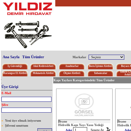
Ana Sayfa
Tüm Ürünler
Markalar
İş Güvenliği
Akü Redresörleri
Anahtarlar
Boru İşleme Aletleri
Boyacı A
Takım Ça
Marangoz El Aletleri
Mıknatıslı Aletler
Ölçme Aletleri
Tabancalar
Askıl
.
Kapı Yayları Kategorisindeki Tüm Ürünler
.
Üye Girişi
E-Mail
Şifre
»
Yeni üye olmak istiyorum
Brano
Brano
Hidrolik Kapı Yayı Yassı Yedeği
Hidrolik 
»
Şifremi unuttum
Sepete At
Adet
Ade